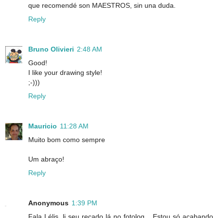
que recomendé son MAESTROS, sin una duda.
Reply
Bruno Olivieri
2:48 AM
Good!
I like your drawing style!
;-)))
Reply
Mauricio
11:28 AM
Muito bom como sempre
Um abraço!
Reply
Anonymous
1:39 PM
Fala Lélis, li seu recado lá no fotolog... Estou só acabando